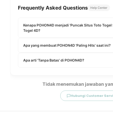
Frequently Asked Questions
Help Center
Kenapa POHON4D menjadi 'Puncak Situs Toto Togel Si
Togel 4D?
Apa yang membuat POHON4D 'Paling Hits' saat ini?
Apa arti 'Tanpa Batas' di POHON4D?
Tidak menemukan jawaban yan
Hubungi Customer Serv