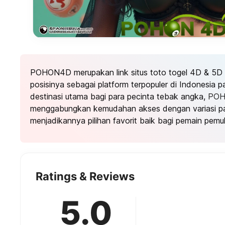
POHON4D merupakan link situs toto togel 4D & 5D
posisinya sebagai platform terpopuler di Indonesia 
destinasi utama bagi para pecinta tebak angka,
PO
menggabungkan kemudahan akses dengan variasi pa
menjadikannya pilihan favorit baik bagi pemain pemu
Ratings & Reviews
5.0