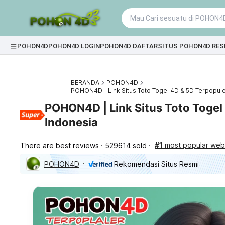
POHON4D
POHON4D LOGIN
POHON4D DAFTAR
SITUS POHON4D RES
BERANDA
POHON4D
POHON4D | Link Situs Toto Togel 4D & 5D Terpopule
POHON4D | Link Situs Toto Togel
Indonesia
#1
most popular webs
There are best reviews
529614 sold
POHON4D
Rekomendasi Situs Resmi